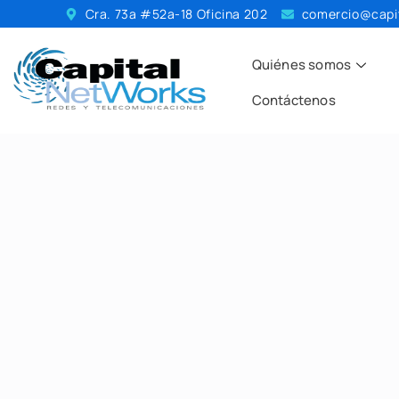
Cra. 73a #52a-18 Oficina 202
comercio@capi
Quiénes somos
Contáctenos